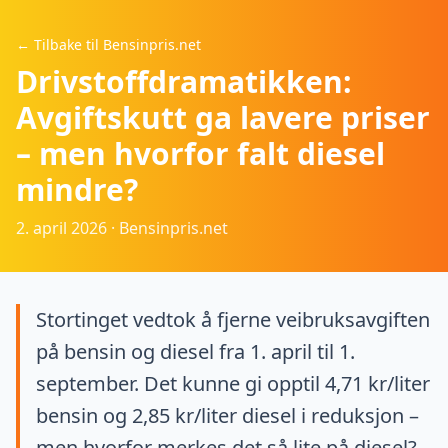
← Tilbake til Bensinpris.net
Drivstoffdramatikken:
Avgiftskutt ga lavere priser
– men hvorfor falt diesel
mindre?
2. april 2026 · Bensinpris.net
Stortinget vedtok å fjerne veibruksavgiften
på bensin og diesel fra 1. april til 1.
september. Det kunne gi opptil 4,71 kr/liter
bensin og 2,85 kr/liter diesel i reduksjon –
men hvorfor merkes det så lite på diesel?