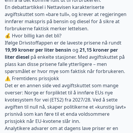
enn å la det komme fullt ut til forbrukeren.
En debattartikkel i Nettavisen karakteriserte
avgiftskuttet som «bare tull», og krever at regjeringen
innfører makspris på bensin og diesel for å sikre at
forbrukerne faktisk merker lettelsen.
💰 Hvor billig kan det bli?
Ifølge Drivstoffappen er de laveste prisene nå rundt
19,99 kroner per liter bensin
og
21,15 kroner per
liter diesel
på enkelte stasjoner. Med avgiftskuttet på
plass kan disse prisene falle ytterligere – men
spørsmålet er hvor mye som faktisk når forbrukeren.
⚠️ Fremtidens prissjokk
Det er en annen side ved avgiftskuttet som mange
overser: Norge er forpliktet til å innføre EUs nye
kvotesystem for vei (ETS2) fra 2027/28. Ved å sette
avgiften til null nå, skaper politikerne et «kunstig lavt»
prisnivå som kan føre til et enda voldsommere
prissjokk når EU-kvotene slår inn.
Analytikere advarer om at dagens lave priser er en