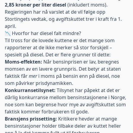
2,85 kroner per liter diesel
(inkludert moms).
Regjeringen har nå varslet at de vil følge opp
Stortingets vedtak, og avgiftskuttet trer i kraft fra 1.
april.
📉 Hvorfor har diesel falt mindre?
Til tross for de lovede kuttene er det mange som
rapporterer at de ikke merker så stor forskjell –
spesielt på diesel. Det er flere grunner til dette:
Moms-effekten:
Når bensinprisen er lav, beregnes
momsen av en lavere grunnpris. Det betyr at staten
faktisk får
mer
i moms på bensin enn på diesel, noe
som påvirker prisdynamikken.
Konkurransetilsynet:
Tilsynet har påpekt at det er
dårlig konkurranse mellom bensinstasjonene i Norge,
noe som kan begrense hvor mye av avgiftskuttet som
faktisk kommer forbrukeren til gode.
Bransjens prissetting:
Kritikere hevder at mange
bensinstasjoner holder tilbake deler av kuttet heller