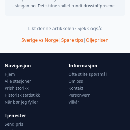
– steigan.no: Det skitne spillet rundt drivstoffprisene
Likt denne artikkelen? Sjekk også:
Sverige vs Norge
|
Spare tips
|
Oljeprisen
Navigasjon
Informasjon
Hjem
Ofte stilte spørsmål
Alle stasjoner
Om oss
Prishistorikk
Kontakt
Historisk statistikk
Personvern
Når bør jeg fylle?
Vilkår
Tjenester
Send pris